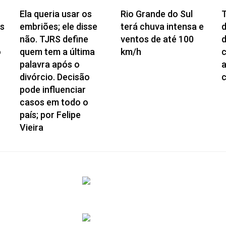
Ela queria usar os
Rio Grande do Sul
T
às
embriões; ele disse
terá chuva intensa e
d
não. TJRS define
ventos de até 100
d
o
quem tem a última
km/h
palavra após o
divórcio. Decisão
pode influenciar
casos em todo o
país; por Felipe
Vieira