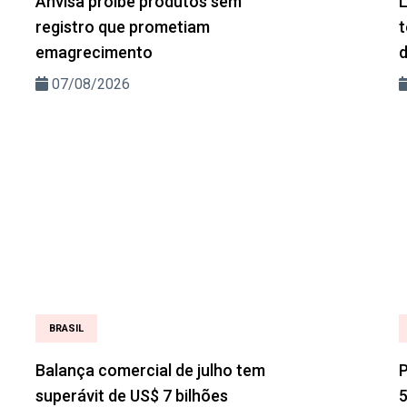
Anvisa proíbe produtos sem
L
registro que prometiam
t
emagrecimento
d
07/08/2026
BRASIL
Balança comercial de julho tem
P
superávit de US$ 7 bilhões
5